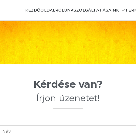
KEZDŐOLDAL
RÓLUNK
SZOLGÁLTATÁSAINK
TER
sztherm Kft.
kulcsa
Kérdése van?
Írjon üzenetet!