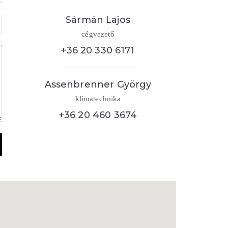
Sármán Lajos
cégvezető
+36 20 330 6171
Assenbrenner György
klímatechnika
+36 20 460 3674