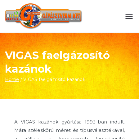
Gépész
A megújulás kulcsa
therm
VIGAS faelgázosító
Kft.
kazánok
Home
VIGAS faelgázosító kazánok
A VIGAS kazánok gyártása 1993-ban indult.
Mára széleskörű méret és típusválasztékával,
a vállalat a legnagyobb faelgázosító