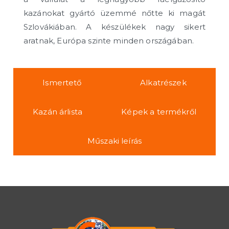
kazánokat gyártó üzemmé nőtte ki magát
Szlovákiában. A készülékek nagy sikert
aratnak, Európa szinte minden országában.
Ismertető
Alkatrészek
Kazán árlista
Képek a termékről
Műszaki leírás